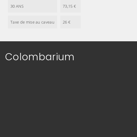
30 ANS
73,15 €
Taxe de mise au caveau
26 €
Colombarium
(Cliquez sur l'image pour l'agrandir)