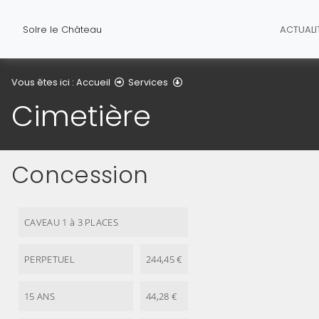
Solre le Château
ACTUALI
Cimetière
Vous êtes ici :
Accueil
Services
Cimetière
Concession
CAVEAU 1 à 3 PLACES
PERPETUEL
244,45 €
15 ANS
44,28 €