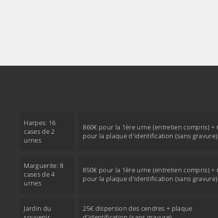
Harpes: 16
860€ pour la 1ère urne (entretien compris) +
cases de 2
pour la plaque d'identification (sans gravure)
urnes
Marguerite: 8
850€ pour la 1ère urne (entretien compris) +
cases de 4
pour la plaque d'identification (sans gravure)
urnes
Jardin du
25€ dispersion des cendres + plaque
souvenir
d'identification (sans gravure)