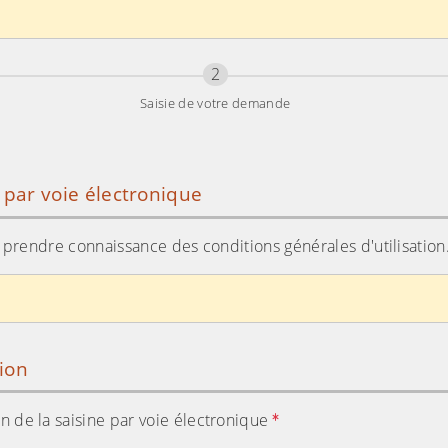
Étape
sur 3
2
Saisie de votre demande
e par voie électronique
ir prendre connaissance des conditions générales d'utilisation
tion
tion de la saisine par voie électronique