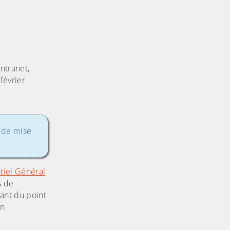
intranet,
février
l de mise
tiel Général
s de
tant du point
on